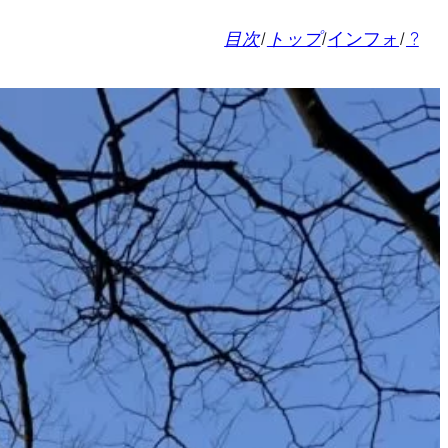
目次
/
トップ
/
インフォ
/
?