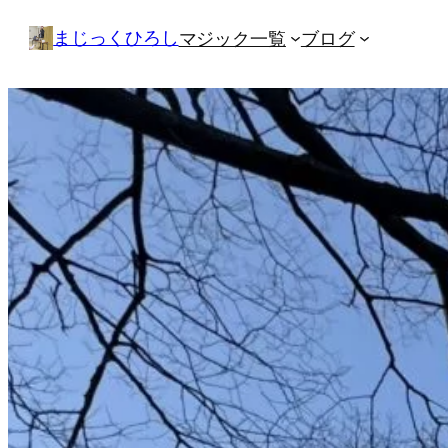
内
まじっくひろし
マジック一覧
ブログ
容
を
ス
キ
ッ
プ