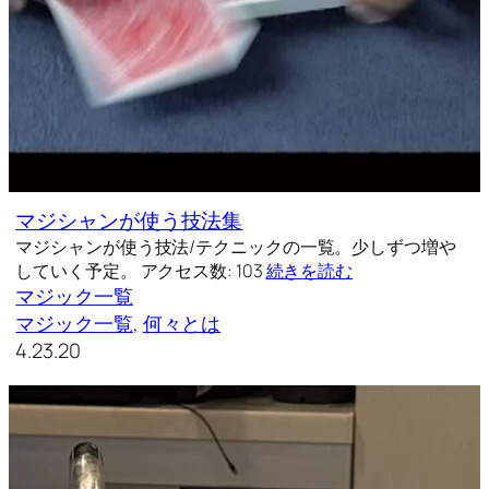
マジシャンが使う技法集
マジシャンが使う技法/テクニックの一覧。少しずつ増や
していく予定。 アクセス数: 103
続きを読む
マジック一覧
マジック一覧
, 
何々とは
4.23.20