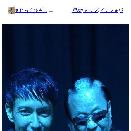
内
まじっくひろし
目次
/
トップ
/
インフォ
/
?
容
を
ス
キ
ッ
プ