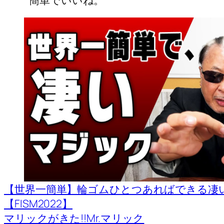
【世界一簡単】輪ゴムひとつあればできる凄
【FISM2022】
マリックがきた!!Mr.マリック