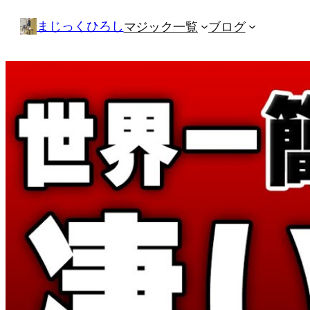
内
まじっくひろし
マジック一覧
ブログ
容
を
ス
キ
ッ
プ