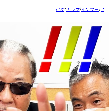
目次
/
トップ
/
インフォ
/
?