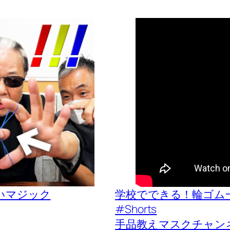
いマジック
学校でできる！輪ゴム
#Shorts
手品教えマスクチャン