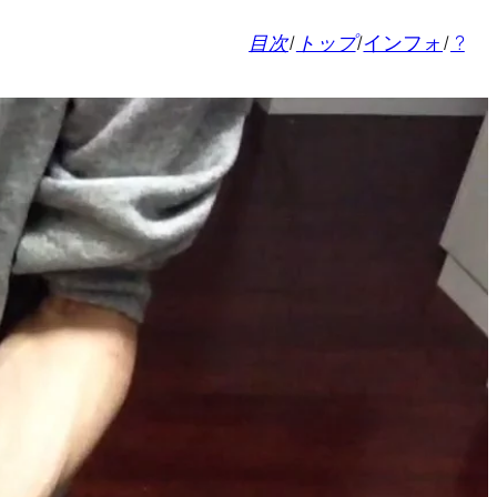
目次
/
トップ
/
インフォ
/
?