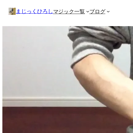
内
まじっくひろし
マジック一覧
ブログ
容
を
ス
キ
ッ
プ