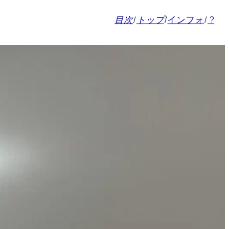
目次
/
トップ
/
インフォ
/
?