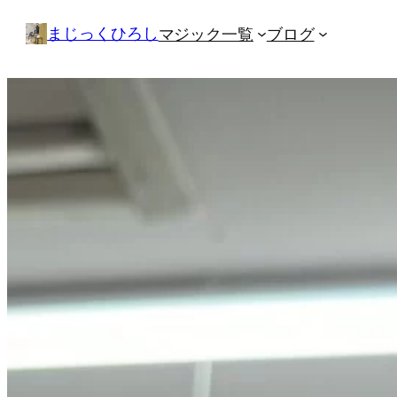
内
まじっくひろし
マジック一覧
ブログ
容
を
ス
キ
ッ
プ