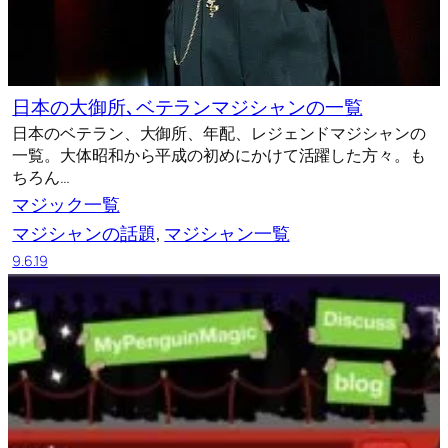
日本の大御所､ベテランマジシャンの一覧
日本のベテラン、大御所、年配、レジェンドマジシャンの
一覧。大体昭和から平成の初めにかけて活躍した方々。も
ちろん…
マジック一覧
マジシャンの話題
, 
マジシャン一覧
9.6.19