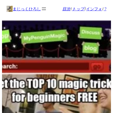
内
まじっくひろし
目次
/
トップ
/
インフォ
/
?
容
を
ス
キ
ッ
プ