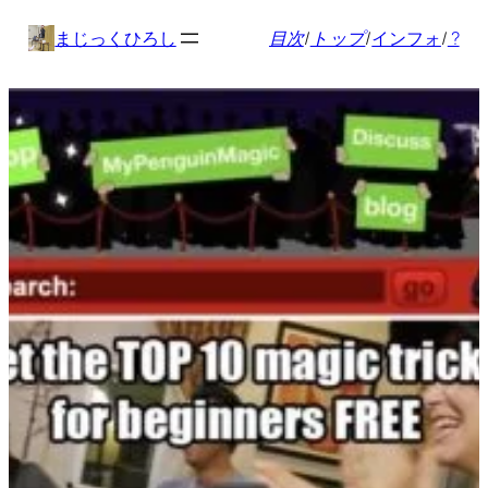
内
まじっくひろし
目次
/
トップ
/
インフォ
/
?
容
を
ス
キ
ッ
プ