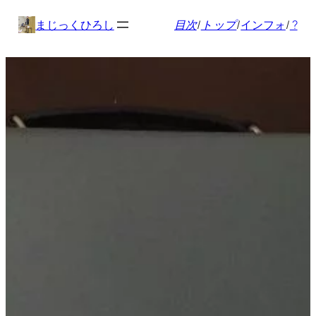
内
まじっくひろし
目次
/
トップ
/
インフォ
/
?
容
を
ス
キ
ッ
プ