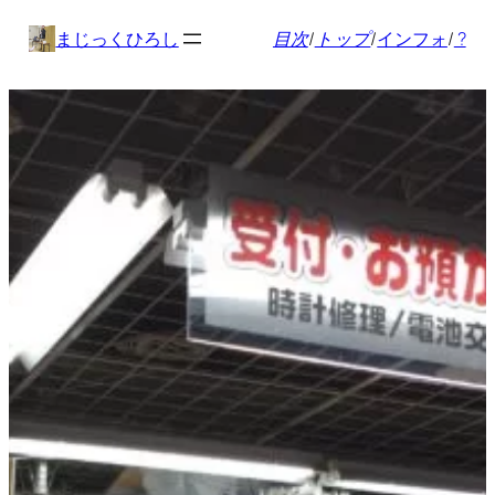
内
まじっくひろし
目次
/
トップ
/
インフォ
/
?
容
を
ス
キ
ッ
プ