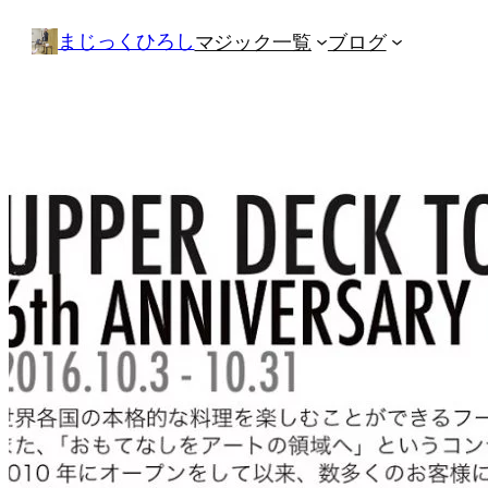
内
まじっくひろし
マジック一覧
ブログ
容
を
ス
キ
ッ
プ