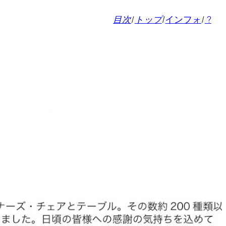
目次
/
トップ
/
インフォ
/
?