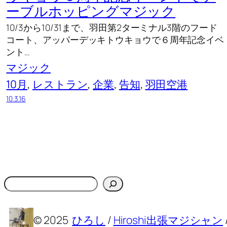
ーブルホッピングマジック
10/3から10/31まで、羽田第2ターミナル3階のフード
コート、アッパーデッキトウキョウで６周年記念イベ
ント…
マジック
10月
, 
レストラン
, 
企業
, 
告知
, 
羽田空港
10.3.16
検
索
© 2025
ひろし
/
Hiroshi
出張マジシャン