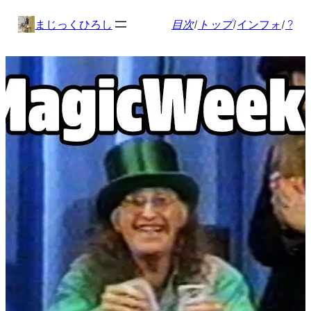
内
まじっくひろし
目次
/
トップ
/
インフォ
/
?
容
を
ス
キ
ッ
プ