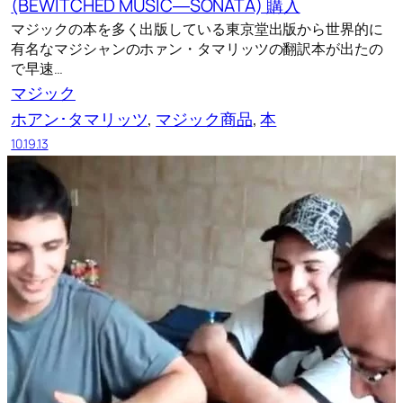
(BEWITCHED MUSIC―SONATA) 購入
マジックの本を多く出版している東京堂出版から世界的に
有名なマジシャンのホァン・タマリッツの翻訳本が出たの
で早速…
マジック
ホアン･タマリッツ
, 
マジック商品
, 
本
10.19.13