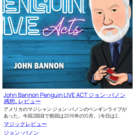
John Bannon Penguin LIVE ACT ジョン･バノン
感想､レビュー
アメリカのマジシャン ジョン･バノンのペンギンライブが
あった。今回2回目で前回は2016年の10月。(今日は2…
マジックレビュー
ジョン･バノン