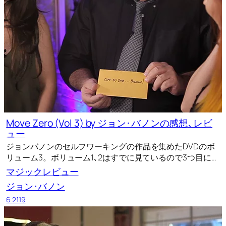
Move Zero (Vol 3) by ジョン･バノンの感想､レビ
ュー
ジョンバノンのセルフワーキングの作品を集めたDVDのボ
リューム3。ボリューム1､2はすでに見ているので3つ目に…
マジックレビュー
ジョン･バノン
6.21.19