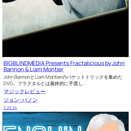
BIGBLINDMEDIA Presents Fractalicious by John
Bannon & Liam Montier
John BannonとLiam Montierのパケットトリックを集めた
DVD。フラクタルとは最終的に手渡し…
マジックレビュー
ジョン･バノン
2.23.24