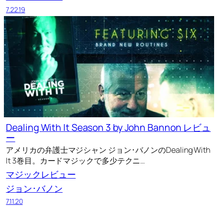
7.22.19
Dealing With It Season 3 by John Bannon レビュ
ー
アメリカの弁護士マジシャン ジョン･バノンのDealing With
It 3巻目。カードマジックで多少テクニ…
マジックレビュー
ジョン･バノン
7.11.20