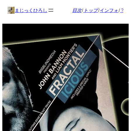
内
まじっくひろし
目次
/
トップ
/
インフォ
/
?
容
を
ス
キ
ッ
プ