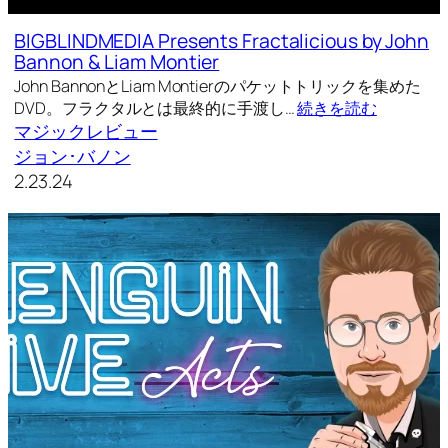
BIGBLINDMEDIA Presents Fractalicious by John
Bannon & Liam Montier
John BannonとLiam Montierのパケットトリックを集めた
DVD。フラクタルとは最終的に手渡し…
続きを読む
マジックレビュー
ジョン･バノン
2.23.24