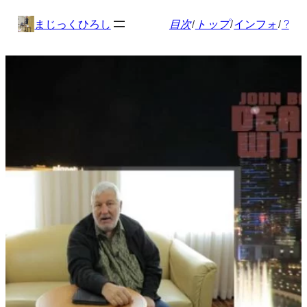
内
まじっくひろし
目次
/
トップ
/
インフォ
/
?
容
を
ス
キ
ッ
プ