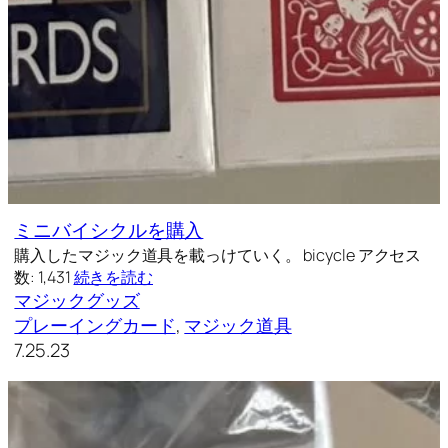
ミニバイシクルを購入
購入したマジック道具を載っけていく。 bicycle アクセス
数: 1,431
続きを読む
マジックグッズ
プレーイングカード
, 
マジック道具
7.25.23