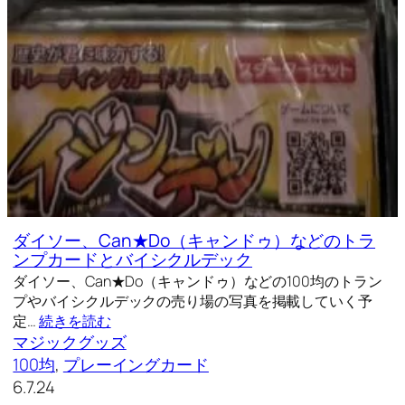
ダイソー、Can★Do（キャンドゥ）などのトラ
ンプカードとバイシクルデック
ダイソー、Can★Do（キャンドゥ）などの100均のトラン
プやバイシクルデックの売り場の写真を掲載していく予
定…
続きを読む
マジックグッズ
100均
, 
プレーイングカード
6.7.24