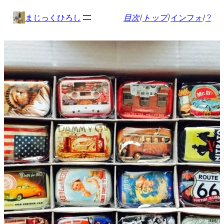
内
まじっくひろし
目次
/
トップ
/
インフォ
/
?
容
を
ス
キ
ッ
プ