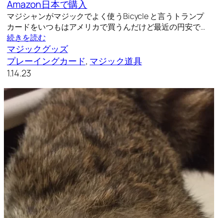
Amazon日本で購入
マジシャンがマジックでよく使うBicycle と言うトランプ
カードをいつもはアメリカで買うんだけど最近の円安で…
続きを読む
マジックグッズ
プレーイングカード
, 
マジック道具
1.14.23