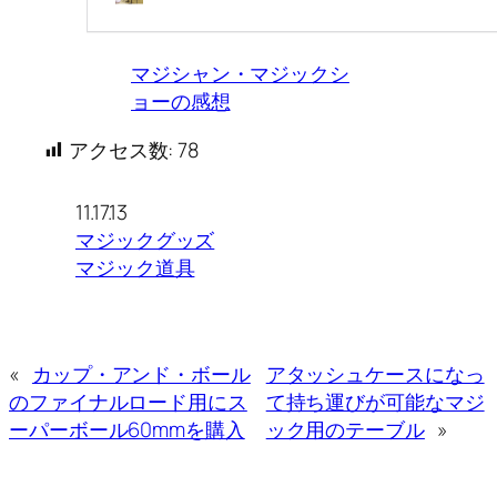
マジシャン・マジックシ
ョーの感想
アクセス数:
78
11.17.13
マジックグッズ
マジック道具
«
カップ・アンド・ボール
アタッシュケースになっ
のファイナルロード用にス
て持ち運びが可能なマジ
ーパーボール60mmを購入
ック用のテーブル
»