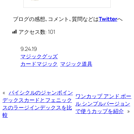
ブログの感想､コメント､質問などは
Twitter
へ
アクセス数:
101
9.24.19
マジックグッズ
カードマジック
マジック道具
«
バイシクルのジャンボイン
ワンカップ アンド ボー
デックスカードとフェニック
ル シンプルバージョン
スのラージインデックスを比
で使うカップを紹介
»
較