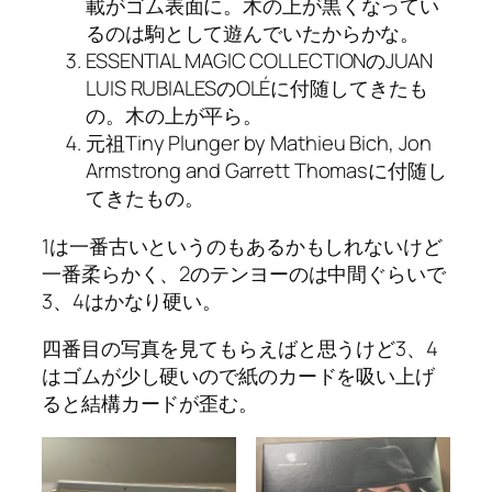
載がゴム表面に。木の上が黒くなってい
るのは駒として遊んでいたからかな。
ESSENTIAL MAGIC COLLECTIONのJUAN
LUIS RUBIALESのOLÉに付随してきたも
の。木の上が平ら。
元祖Tiny Plunger by Mathieu Bich, Jon
Armstrong and Garrett Thomasに付随し
てきたもの。
1は一番古いというのもあるかもしれないけど
一番柔らかく、2のテンヨーのは中間ぐらいで
3、4はかなり硬い。
四番目の写真を見てもらえばと思うけど3、4
はゴムが少し硬いので紙のカードを吸い上げ
ると結構カードが歪む。