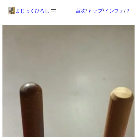
内
まじっくひろし
目次
/
トップ
/
インフォ
/
?
容
を
ス
キ
ッ
プ