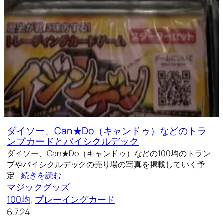
ダイソー、Can★Do（キャンドゥ）などのトラ
ンプカードとバイシクルデック
ダイソー、Can★Do（キャンドゥ）などの100均のトラン
プやバイシクルデックの売り場の写真を掲載していく予
定…
続きを読む
マジックグッズ
100均
, 
プレーイングカード
6.7.24