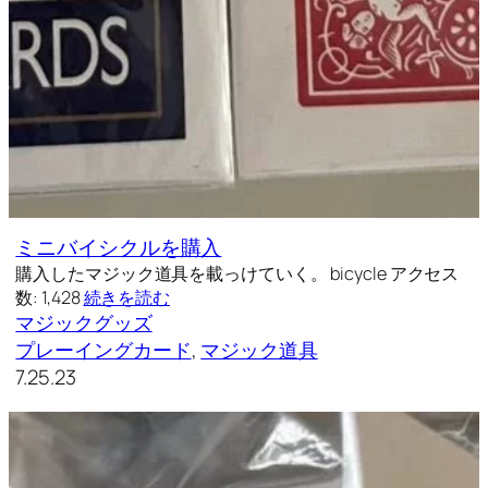
ミニバイシクルを購入
購入したマジック道具を載っけていく。 bicycle アクセス
数: 1,428
続きを読む
マジックグッズ
プレーイングカード
, 
マジック道具
7.25.23