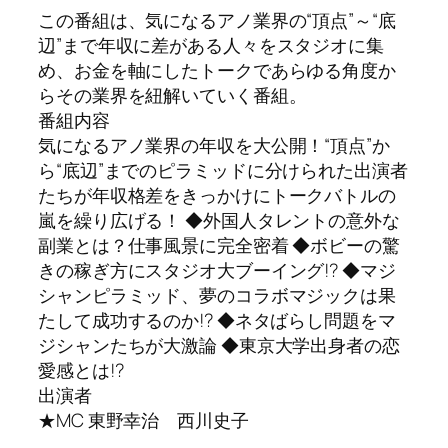
この番組は、気になるアノ業界の“頂点”～“底
辺”まで年収に差がある人々をスタジオに集
め、お金を軸にしたトークであらゆる角度か
らその業界を紐解いていく番組。
番組内容
気になるアノ業界の年収を大公開！“頂点”か
ら“底辺”までのピラミッドに分けられた出演者
たちが年収格差をきっかけにトークバトルの
嵐を繰り広げる！ ◆外国人タレントの意外な
副業とは？仕事風景に完全密着 ◆ボビーの驚
きの稼ぎ方にスタジオ大ブーイング!? ◆マジ
シャンピラミッド、夢のコラボマジックは果
たして成功するのか!? ◆ネタばらし問題をマ
ジシャンたちが大激論 ◆東京大学出身者の恋
愛感とは!?
出演者
★MC 東野幸治 西川史子