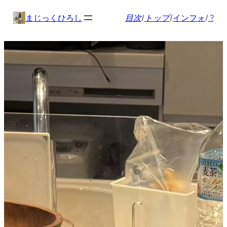
内
まじっくひろし
目次
/
トップ
/
インフォ
/
?
容
を
ス
キ
ッ
プ