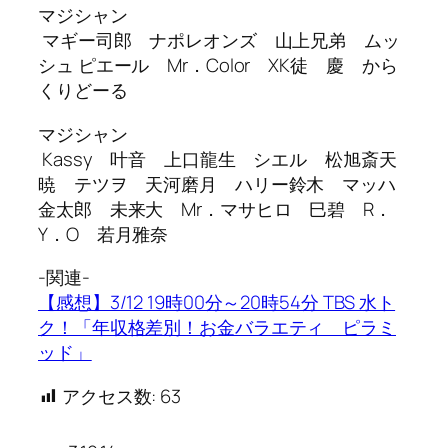
マジシャン
マギー司郎 ナポレオンズ 山上兄弟 ムッ
シュ ピエール Mr．Color XK徒 慶 から
くりどーる
マジシャン
Kassy 叶音 上口龍生 シエル 松旭斎天
暁 テツヲ 天河磨月 ハリー鈴木 マッハ
金太郎 未来大 Mr．マサヒロ 巳碧 R．
Y．O 若月雅奈
-関連-
【感想】3/12 19時00分～20時54分 TBS 水ト
ク！「年収格差別！お金バラエティ ピラミ
ッド」
アクセス数:
63