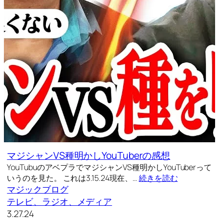
マジシャンVS種明かしYouTuberの感想
YouTubuのアベプラでマジシャンVS種明かしYouTuberって
いうのを見た。 これは3.15.24現在、…
続きを読む
マジックブログ
テレビ、ラジオ、メディア
3.27.24