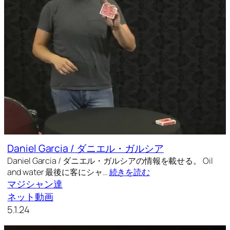
Daniel Garcia / ダニエル・ガルシア
Daniel Garcia / ダニエル・ガルシアの情報を載せる。 Oil
and water 最後に客にシャ…
続きを読む
マジシャン達
ネット動画
5.1.24