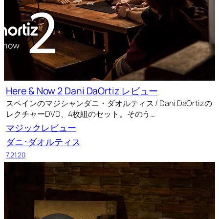
Here & Now 2 Dani DaOrtiz レビュー
スペインのマジシャンダニ・ダオルティス / Dani DaOrtizの
レクチャーDVD、4枚組のセット。そのう…
マジックレビュー
ダニ･ダオルティス
7.21.20