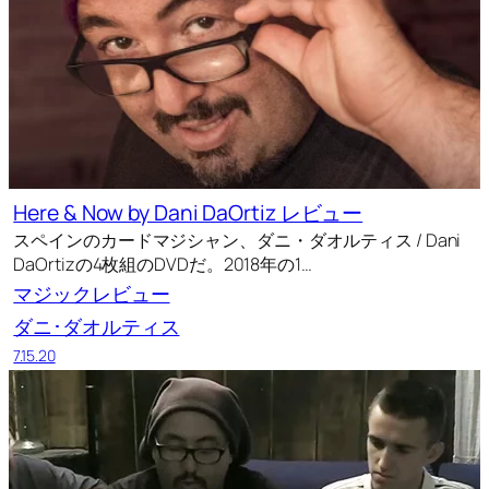
Here & Now by Dani DaOrtiz レビュー
スペインのカードマジシャン、ダニ・ダオルティス / Dani
DaOrtizの4枚組のDVDだ。2018年の1…
マジックレビュー
ダニ･ダオルティス
7.15.20