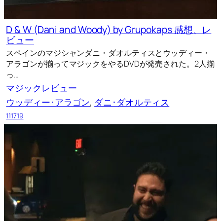
D & W (Dani and Woody) by Grupokaps 感想、レ
ビュー
スペインのマジシャンダニ・ダオルティスとウッディー・
アラゴンが揃ってマジックをやるDVDが発売された。2人揃
っ…
マジックレビュー
ウッディー･アラゴン
, 
ダニ･ダオルティス
11.17.19