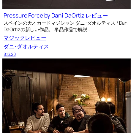
Pressure Force by Dani DaOrtiz レビュー
スペインの天才カードマジシャン ダニ･ダオルティス / Dani
DaOrtizの新しい作品。 単品作品で解説…
マジックレビュー
ダニ･ダオルティス
8.13.20