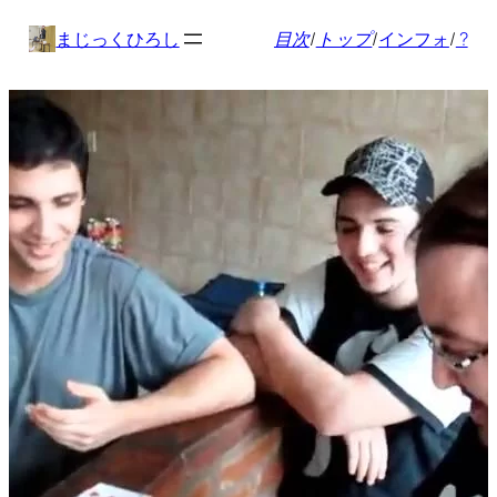
内
まじっくひろし
目次
/
トップ
/
インフォ
/
?
容
を
ス
キ
ッ
プ