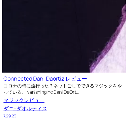
Connected Dani Daortiz レビュー
コロナの時に流行った？ネットごしでできるマジックをや
っている。 vanishinginc Dani DaOrt…
マジックレビュー
ダニ･ダオルティス
7.29.23