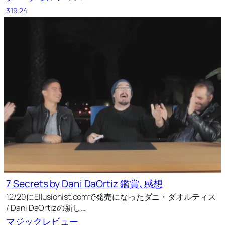
3.19.24
7 Secrets by Dani DaOrtiz 鑑賞､感想
12/20にEllusionist.comで発売になったダニ・ダオルティス
/ Dani DaOrtizの新し…
マジックレビュー