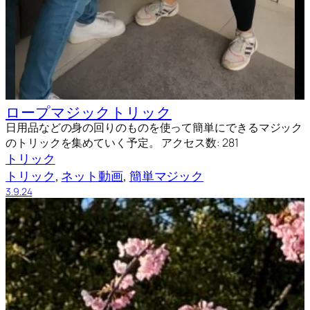
ロープマジックトリック
日用品などの身の回りのものを使って簡単にできるマジック
のトリックを集めていく予定。 アクセス数: 281
トリック
トリック
, 
ネット動画
, 
簡単マジック
3.9.24