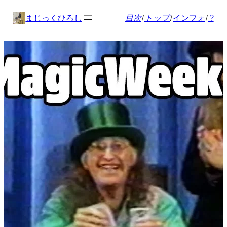
内
まじっくひろし
目次
/
トップ
/
インフォ
/
?
容
を
ス
キ
ッ
プ