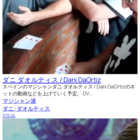
ダニ ダオルティス / Dani DaOrtiz
スペインのマジシャンダニ ダオルティス / Dani DaOrtizのネ
ットの動画などを上げていく予定。 DV…
マジシャン達
ダニ･ダオルティス
3.19.24