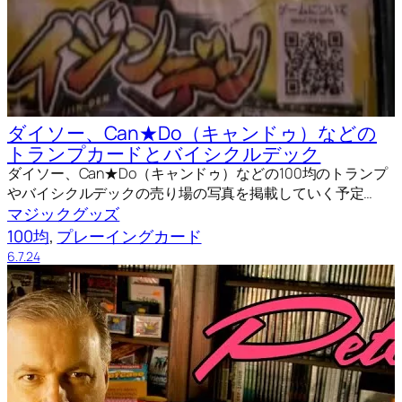
ダイソー、Can★Do（キャンドゥ）などの
トランプカードとバイシクルデック
ダイソー、Can★Do（キャンドゥ）などの100均のトランプ
やバイシクルデックの売り場の写真を掲載していく予定…
マジックグッズ
100均
, 
プレーイングカード
6.7.24