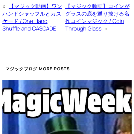
«
【マジック動画】ワン
【マジック動画】コインが
ハンドシャッフルとカス
グラスの底を通り抜ける名
ケード / One Hand
作コインマジック / Coin
Shuffle and CASCADE
Through Glass
»
マジックブログ MORE POSTS