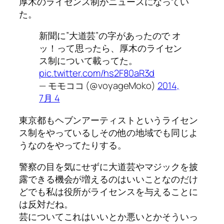
厚木のライセンス制がニュースになってい
た。
新聞に”大道芸”の字があったので オ
ッ！って思ったら、厚木のライセン
ス制について載ってた。
pic.twitter.com/hs2F80aR3d
— モモココ (@voyageMoko)
2014,
7月 4
東京都もヘブンアーティストというライセン
ス制をやっているしその他の地域でも同じよ
うなのをやってたりする。
警察の目を気にせずに大道芸やマジックを披
露できる機会が増えるのはいいことなのだけ
どでも私は役所がライセンスを与えることに
は反対だね。
芸についてこれはいいとか悪いとかそういっ