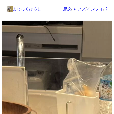
内
まじっくひろし
目次
/
トップ
/
インフォ
/
?
容
を
ス
キ
ッ
プ