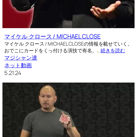
マイケル クロース / MICHAEL CLOSE
マイケル クロース / MICHAEL CLOSEの情報を載せていく。
おでこにカードをくっ付ける演技で有名。…
続きを読む
マジシャン達
ネット動画
5.21.24