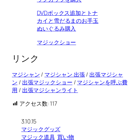
DVDボックス追加とトナ
カイと雪だるまのお手玉
ぬいぐるみ購入
マジックショー
リンク
マジシャン
/
マジシャン 出張
/
出張マジシャ
ン
/
出張マジックショー
/
マジシャンを呼ぶ費
用
/
出張マジシャンライト
アクセス数:
117
3.10.15
マジックグッズ
マジック道具
買い物