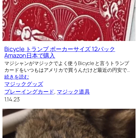
Bicycle トランプ ポーカーサイズ 12パック
Amazon日本で購入
マジシャンがマジックでよく使うBicycle と言うトランプ
カードをいつもはアメリカで買うんだけど最近の円安で…
続きを読む
マジックグッズ
プレーイングカード
, 
マジック道具
1.14.23