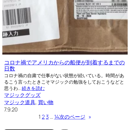
コロナ禍でアメリカからの船便が到着するまでの
日数
コロナ禍の自粛で仕事がない状態が続いている。時間があ
るこう言ったときこそマジックの勉強をしておこうなどと
思うわ…
続きを読む
マジックグッズ
マジック道具
, 
買い物
7.9.20
1
2
3
…
14
次のページ
»