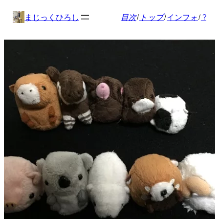
内
まじっくひろし
目次
/
トップ
/
インフォ
/
?
容
を
ス
キ
ッ
プ