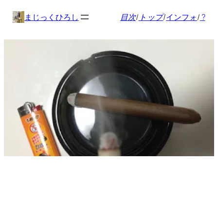
内
まじっくひろし
目次
/
トップ
/
インフォ
/
?
容
を
ス
キ
ッ
プ