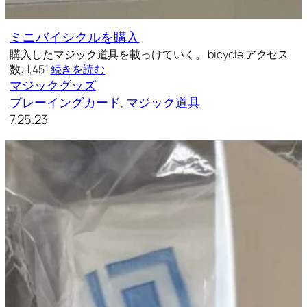
ミニバイシクルを購入
購入したマジック道具を載っけていく。 bicycle アクセス
数: 1,451
続きを読む
マジックグッズ
プレーイングカード
, 
マジック道具
7.25.23