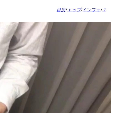
目次
/
トップ
/
インフォ
/
?