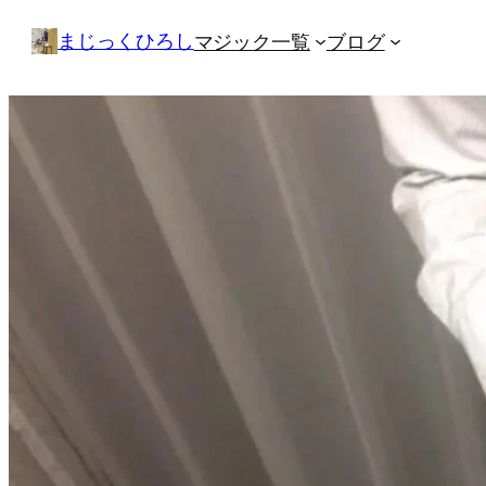
内
まじっくひろし
マジック一覧
ブログ
容
を
ス
キ
ッ
プ