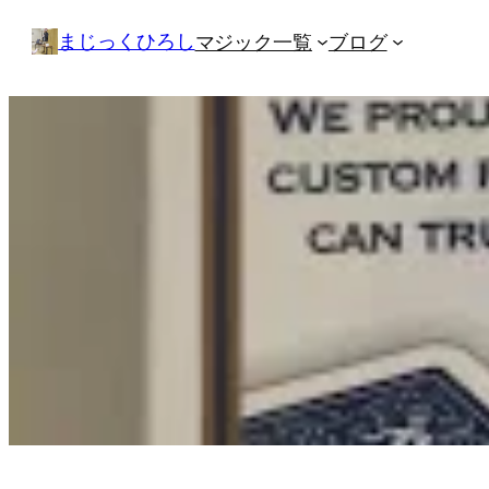
内
まじっくひろし
マジック一覧
ブログ
容
を
ス
キ
ッ
プ