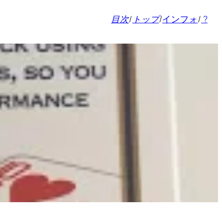
目次
/
トップ
/
インフォ
/
?