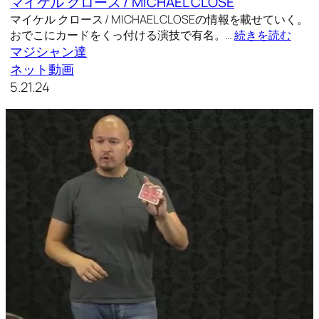
マイケル クロース / MICHAEL CLOSE
マイケル クロース / MICHAEL CLOSEの情報を載せていく。
おでこにカードをくっ付ける演技で有名。…
続きを読む
マジシャン達
ネット動画
5.21.24