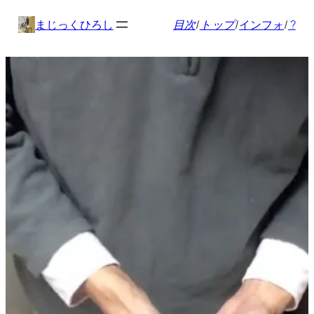
内
まじっくひろし
目次
/
トップ
/
インフォ
/
?
容
を
ス
キ
ッ
プ