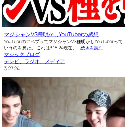
マジシャンVS種明かしYouTuberの感想
YouTubuのアベプラでマジシャンVS種明かしYouTuberって
いうのを見た。 これは3.15.24現在、…
続きを読む
マジックブログ
テレビ、ラジオ、メディア
3.27.24