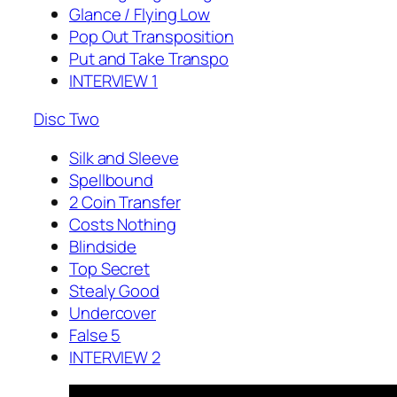
Glance / Flying Low
Pop Out Transposition
Put and Take Transpo
INTERVIEW 1
Disc Two
Silk and Sleeve
Spellbound
2 Coin Transfer
Costs Nothing
Blindside
Top Secret
Stealy Good
Undercover
False 5
INTERVIEW 2