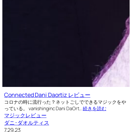
Connected Dani Daortiz レビュー
コロナの時に流行った？ネットごしでできるマジックをや
っている。 vanishinginc Dani DaOrt…
続きを読む
マジックレビュー
ダニ･ダオルティス
7.29.23