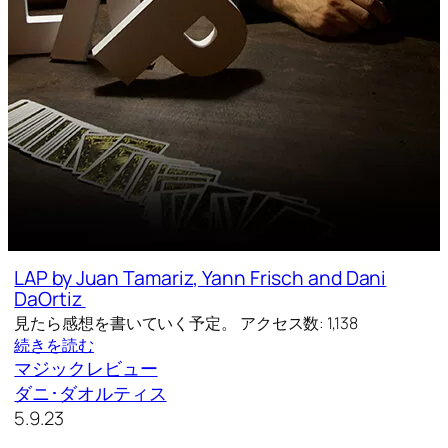
LAP by Juan Tamariz, Yann Frisch and Dani
DaOrtiz
見たら感想を書いていく予定。 アクセス数: 1,138
続きを読む
マジックレビュー
ダニ･ダオルティス
5.9.23