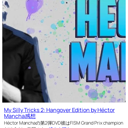
My Silly Tricks 2: Hangover Edition by Héctor
Mancha感想
Héctor Manchaの第2弾DVD彼はFISM Grand Prix champion