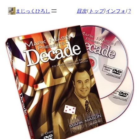
内
まじっくひろし
目次
/
トップ
/
インフォ
/
?
容
を
ス
キ
ッ
プ