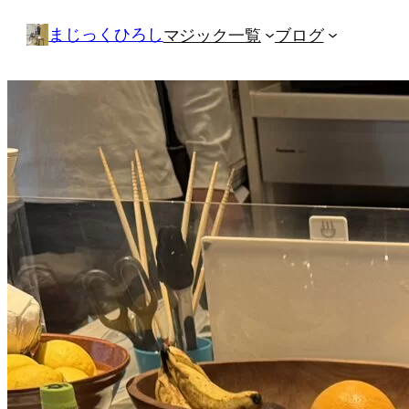
内
まじっくひろし
マジック一覧
ブログ
容
を
ス
キ
ッ
プ