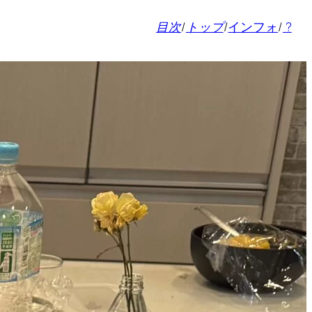
目次
/
トップ
/
インフォ
/
?