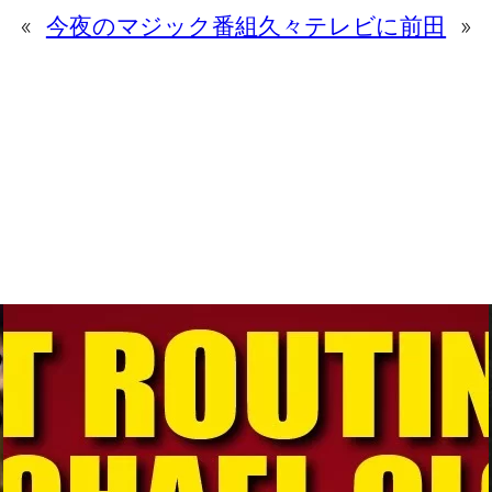
«
今夜のマジック番組
久々テレビに前田
»