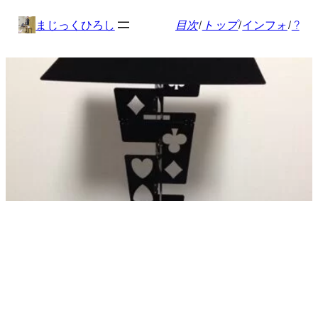
内
まじっくひろし
目次
/
トップ
/
インフォ
/
?
容
を
ス
キ
ッ
プ