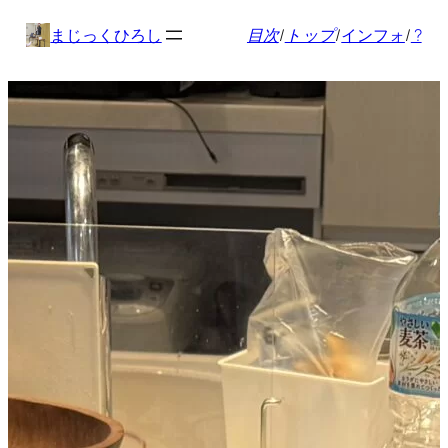
内
まじっくひろし
目次
/
トップ
/
インフォ
/
?
容
を
ス
キ
ッ
プ