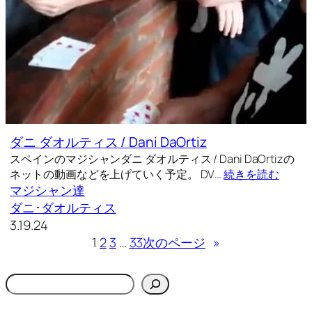
ダニ ダオルティス / Dani DaOrtiz
スペインのマジシャンダニ ダオルティス / Dani DaOrtizの
ネットの動画などを上げていく予定。 DV…
続きを読む
マジシャン達
ダニ･ダオルティス
3.19.24
1
2
3
…
33
次のページ
»
検
索