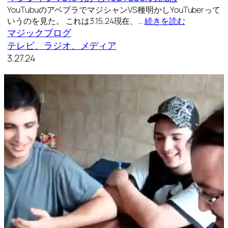
YouTubuのアベプラでマジシャンVS種明かしYouTuberって
いうのを見た。 これは3.15.24現在、…
続きを読む
マジックブログ
テレビ、ラジオ、メディア
3.27.24