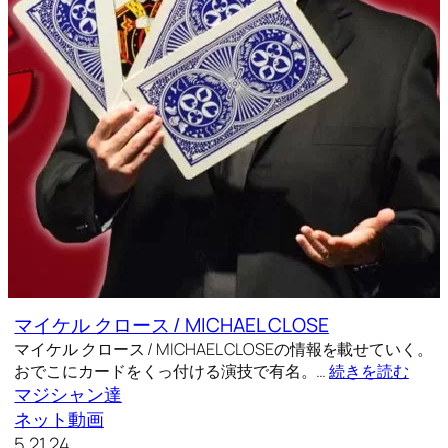
マイケル クロース / MICHAEL CLOSE
マイケル クロース / MICHAEL CLOSEの情報を載せていく。
おでこにカードをくっ付ける演技で有名。…
続きを読む
マジシャン達
ネット動画
5.21.24