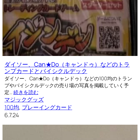
ダイソー、Can★Do（キャンドゥ）などのトラ
ンプカードとバイシクルデック
ダイソー、Can★Do（キャンドゥ）などの100均のトラン
プやバイシクルデックの売り場の写真を掲載していく予
定…
続きを読む
マジックグッズ
100均
, 
プレーイングカード
6.7.24