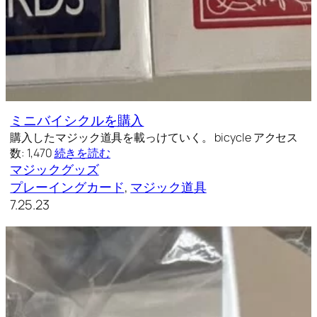
ミニバイシクルを購入
購入したマジック道具を載っけていく。 bicycle アクセス
数: 1,470
続きを読む
マジックグッズ
プレーイングカード
, 
マジック道具
7.25.23