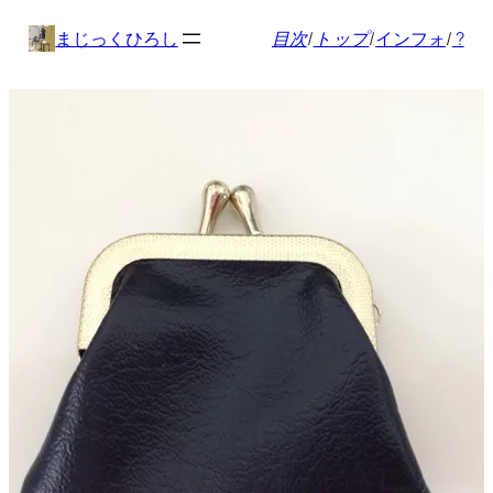
内
まじっくひろし
目次
/
トップ
/
インフォ
/
?
容
を
ス
キ
ッ
プ