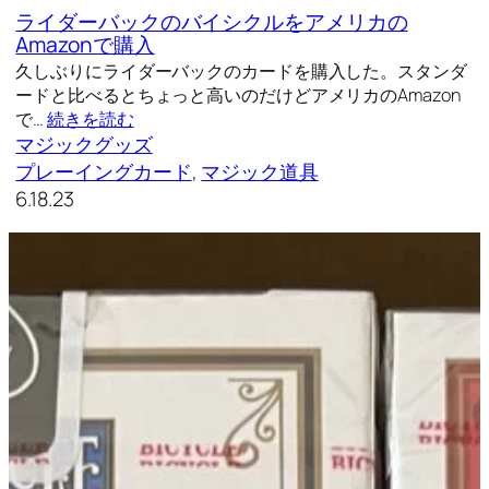
ライダーバックのバイシクルをアメリカの
Amazonで購入
久しぶりにライダーバックのカードを購入した。スタンダ
ードと比べるとちょっと高いのだけどアメリカのAmazon
で…
続きを読む
マジックグッズ
プレーイングカード
, 
マジック道具
6.18.23