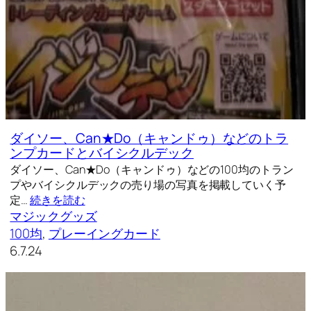
ダイソー、Can★Do（キャンドゥ）などのトラ
ンプカードとバイシクルデック
ダイソー、Can★Do（キャンドゥ）などの100均のトラン
プやバイシクルデックの売り場の写真を掲載していく予
定…
続きを読む
マジックグッズ
100均
, 
プレーイングカード
6.7.24