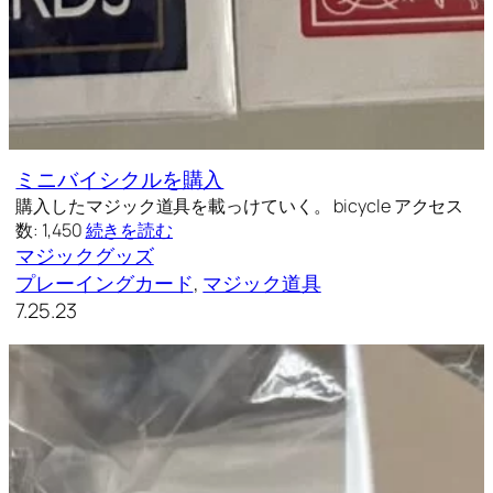
ミニバイシクルを購入
購入したマジック道具を載っけていく。 bicycle アクセス
数: 1,450
続きを読む
マジックグッズ
プレーイングカード
, 
マジック道具
7.25.23