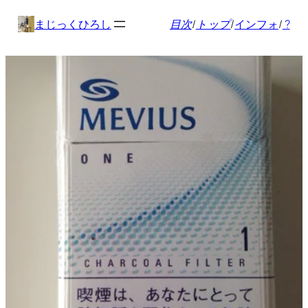
内
まじっくひろし
目次
/
トップ
/
インフォ
/
?
容
を
ス
キ
ッ
プ