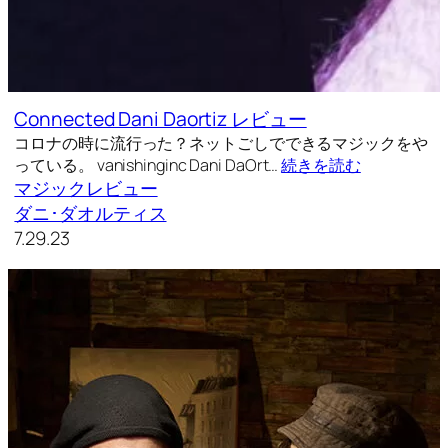
Connected Dani Daortiz レビュー
コロナの時に流行った？ネットごしでできるマジックをや
っている。 vanishinginc Dani DaOrt…
続きを読む
マジックレビュー
ダニ･ダオルティス
7.29.23