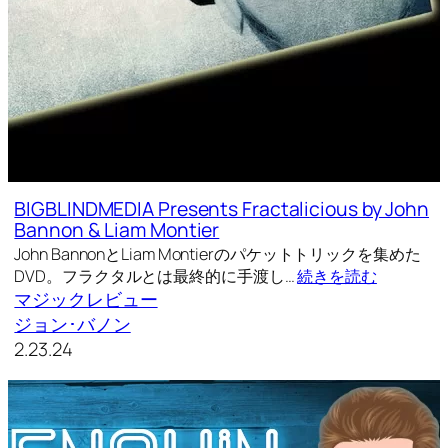
BIGBLINDMEDIA Presents Fractalicious by John
Bannon & Liam Montier
John BannonとLiam Montierのパケットトリックを集めた
DVD。フラクタルとは最終的に手渡し…
続きを読む
マジックレビュー
ジョン･バノン
2.23.24