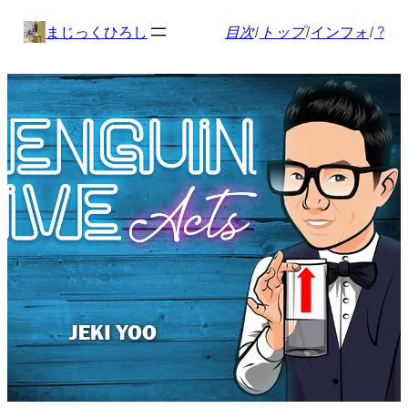
内
まじっくひろし
目次
/
トップ
/
インフォ
/
?
容
を
ス
キ
ッ
プ