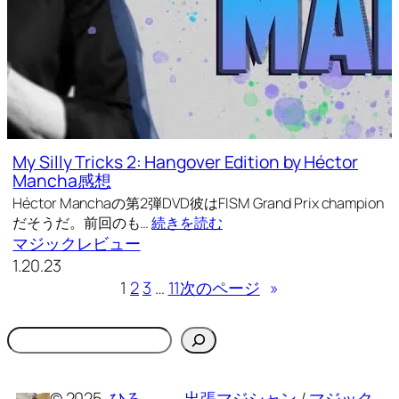
My Silly Tricks 2: Hangover Edition by Héctor
Mancha感想
Héctor Manchaの第2弾DVD彼はFISM Grand Prix champion
だそうだ。前回のも…
続きを読む
マジックレビュー
1.20.23
1
2
3
…
11
次のページ
»
検
索
© 2025
ひろ
出張マジシャン
/
マジック