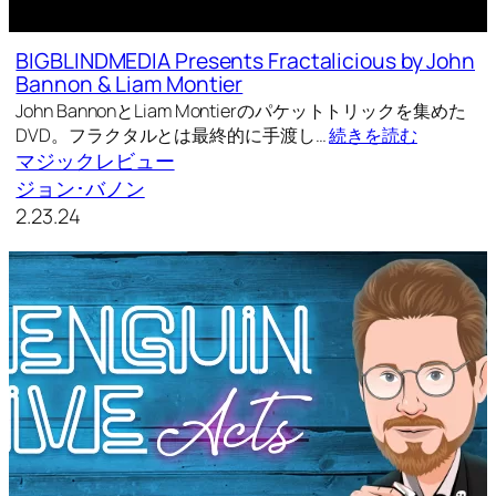
BIGBLINDMEDIA Presents Fractalicious by John
Bannon & Liam Montier
John BannonとLiam Montierのパケットトリックを集めた
DVD。フラクタルとは最終的に手渡し…
続きを読む
マジックレビュー
ジョン･バノン
2.23.24