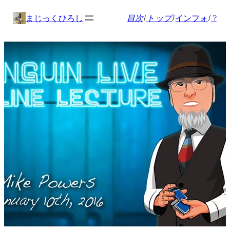
内
まじっくひろし
目次
/
トップ
/
インフォ
/
?
容
を
ス
キ
ッ
プ