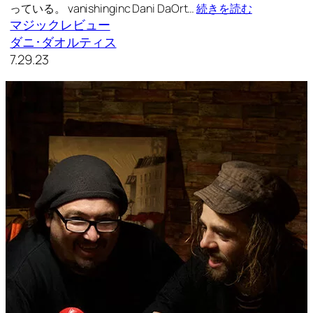
っている。 vanishinginc Dani DaOrt…
続きを読む
マジックレビュー
ダニ･ダオルティス
7.29.23