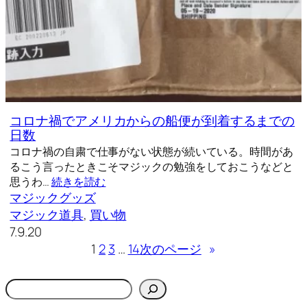
コロナ禍でアメリカからの船便が到着するまでの
日数
コロナ禍の自粛で仕事がない状態が続いている。時間があ
るこう言ったときこそマジックの勉強をしておこうなどと
思うわ…
続きを読む
マジックグッズ
マジック道具
, 
買い物
7.9.20
1
2
3
…
14
次のページ
»
検
索