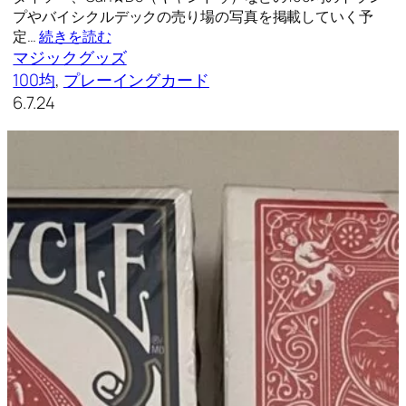
プやバイシクルデックの売り場の写真を掲載していく予
定…
続きを読む
マジックグッズ
100均
, 
プレーイングカード
6.7.24