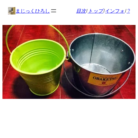
内
まじっくひろし
目次
/
トップ
/
インフォ
/
?
容
を
ス
キ
ッ
プ