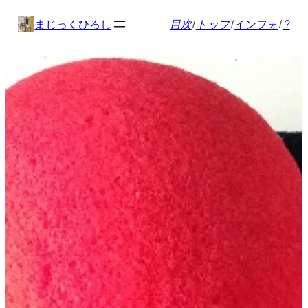
内
まじっくひろし
目次
/
トップ
/
インフォ
/
?
容
を
ス
キ
ッ
プ