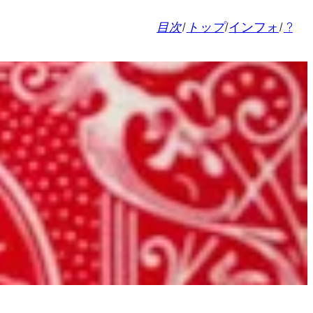
目次
/
トップ
/
インフォ
/
?