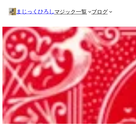
内
まじっくひろし
マジック一覧
ブログ
容
を
ス
キ
ッ
プ