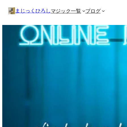
内
まじっくひろし
マジック一覧
ブログ
容
を
ス
キ
ッ
プ