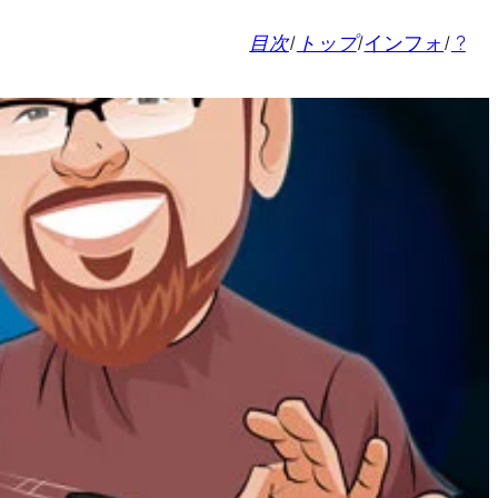
目次
/
トップ
/
インフォ
/
?