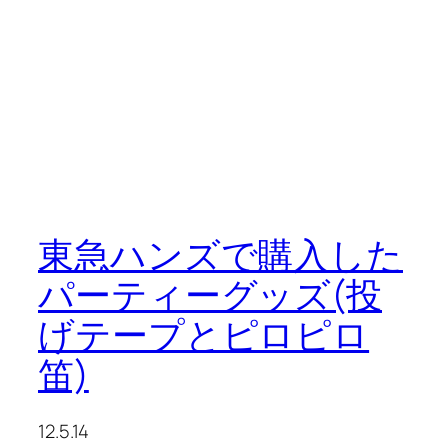
東急ハンズで購入した
パーティーグッズ(投
げテープとピロピロ
笛)
12.5.14