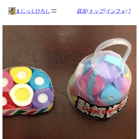
内
まじっくひろし
目次
/
トップ
/
インフォ
/
?
容
を
ス
キ
ッ
プ