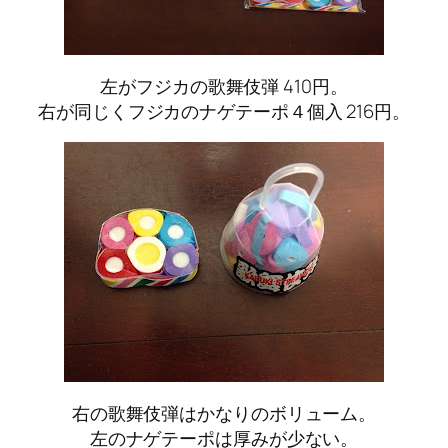
左がフジカの歌舞伎弾 410円。
右が同じくフジカのナゲテーポ４個入 216円。
右の歌舞伎弾はかなりのボリューム。
左のナゲテーポは厚みが少ない。