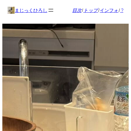
内
まじっくひろし
目次
/
トップ
/
インフォ
/
?
容
を
ス
キ
ッ
プ