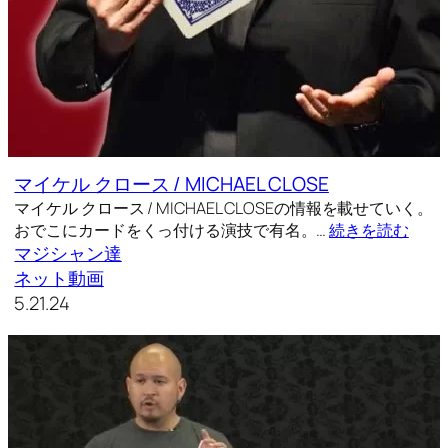
マイケル クロース / MICHAEL CLOSE
マイケル クロース / MICHAEL CLOSEの情報を載せていく。
おでこにカードをくっ付ける演技で有名。…
続きを読む
マジシャン達
ネット動画
5.21.24