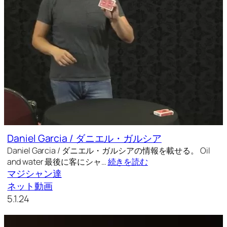
Daniel Garcia / ダニエル・ガルシア
Daniel Garcia / ダニエル・ガルシアの情報を載せる。 Oil
and water 最後に客にシャ…
続きを読む
マジシャン達
ネット動画
5.1.24