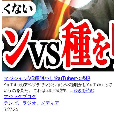
マジシャンVS種明かしYouTuberの感想
YouTubuのアベプラでマジシャンVS種明かしYouTuberって
いうのを見た。 これは3.15.24現在、…
続きを読む
マジックブログ
テレビ、ラジオ、メディア
3.27.24