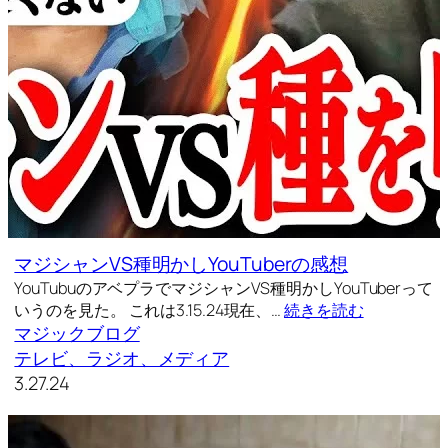
マジシャンVS種明かしYouTuberの感想
YouTubuのアベプラでマジシャンVS種明かしYouTuberって
いうのを見た。 これは3.15.24現在、…
続きを読む
マジックブログ
テレビ、ラジオ、メディア
3.27.24