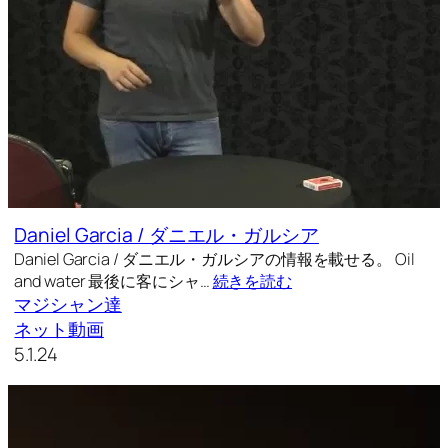
Daniel Garcia / ダニエル・ガルシア
Daniel Garcia / ダニエル・ガルシアの情報を載せる。 Oil
and water 最後に客にシャ…
続きを読む
マジシャン達
ネット動画
5.1.24