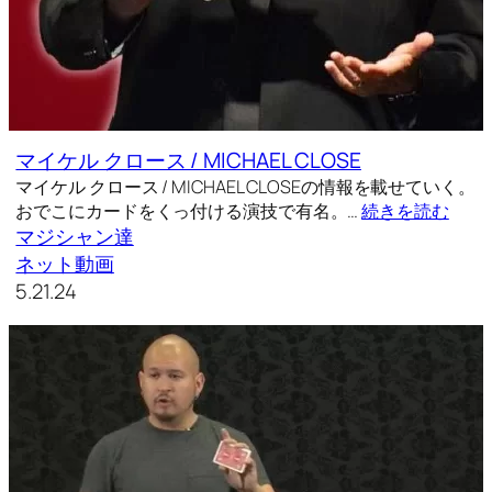
マイケル クロース / MICHAEL CLOSE
マイケル クロース / MICHAEL CLOSEの情報を載せていく。
おでこにカードをくっ付ける演技で有名。…
続きを読む
マジシャン達
ネット動画
5.21.24