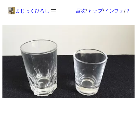
内
まじっくひろし
目次
/
トップ
/
インフォ
/
?
容
を
ス
キ
ッ
プ