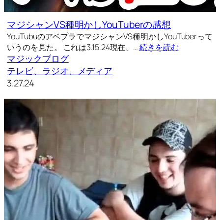
マジシャンVS種明かしYouTuberの感想
YouTubuのアベプラでマジシャンVS種明かしYouTuberって
いうのを見た。 これは3.15.24現在、…
続きを読む
マジックブログ
テレビ、ラジオ、メディア
3.27.24