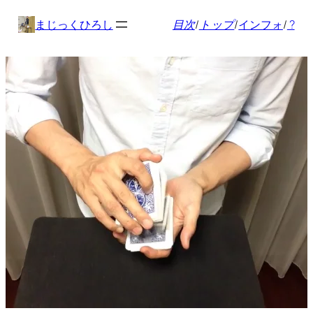
内
まじっくひろし
目次
/
トップ
/
インフォ
/
?
容
を
ス
キ
ッ
プ