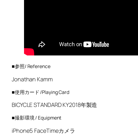
■参照/ Reference
Jonathan Kamm
■使用カード /Playing Card
BICYCLE STANDARD KY2018年製造
■撮影環境 / Equipment
iPhone5 FaceTimeカメラ