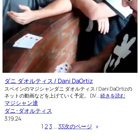
ダニ ダオルティス / Dani DaOrtiz
スペインのマジシャンダニ ダオルティス / Dani DaOrtizの
ネットの動画などを上げていく予定。 DV…
続きを読む
マジシャン達
ダニ･ダオルティス
3.19.24
1
2
3
…
33
次のページ
»