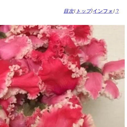
目次
/
トップ
/
インフォ
/
?