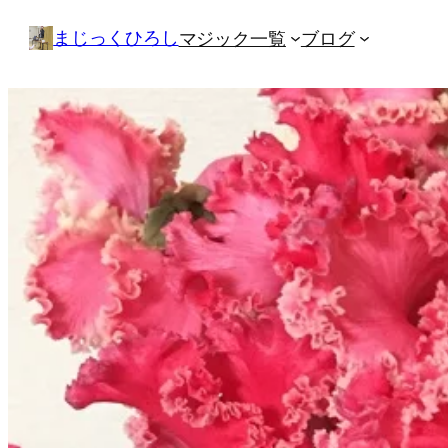
内
まじっくひろし
マジック一覧
ブログ
容
を
ス
キ
ッ
プ