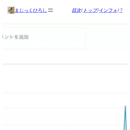
内
まじっくひろし
目次
/
トップ
/
インフォ
/
?
容
を
ス
キ
ッ
プ