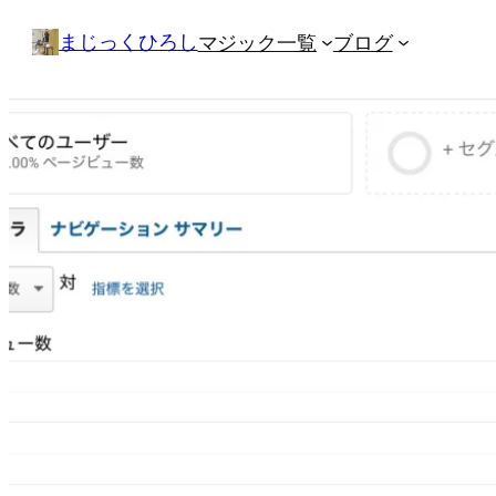
内
まじっくひろし
マジック一覧
ブログ
容
を
ス
キ
ッ
プ