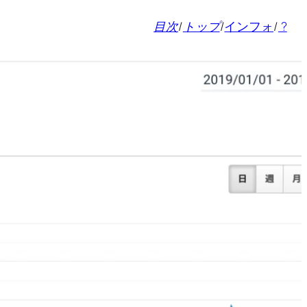
目次
/
トップ
/
インフォ
/
?