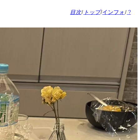
目次
/
トップ
/
インフォ
/
?