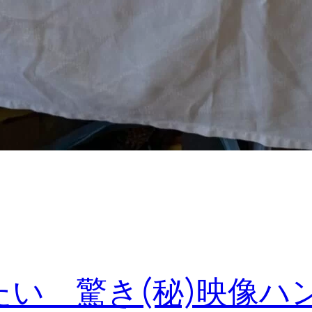
たい 驚き(秘)映像ハ