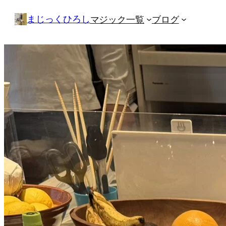
内
まじっくひろし
マジック一覧
ブログ
容
を
ス
キ
ッ
プ