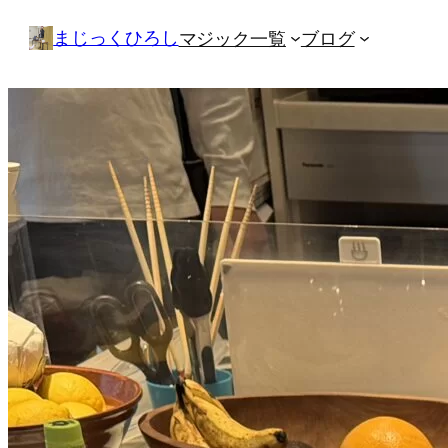
内
まじっくひろし
マジック一覧
ブログ
容
を
ス
キ
ッ
プ