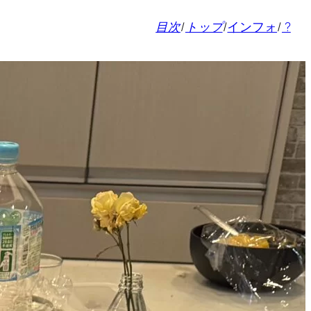
目次
/
トップ
/
インフォ
/
?