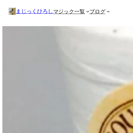
内
まじっくひろし
マジック一覧
ブログ
容
を
ス
キ
ッ
プ