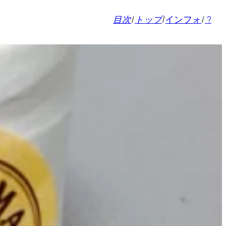
目次
/
トップ
/
インフォ
/
?