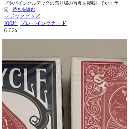
プやバイシクルデックの売り場の写真を掲載していく予
定…
続きを読む
マジックグッズ
100均
, 
プレーイングカード
6.7.24