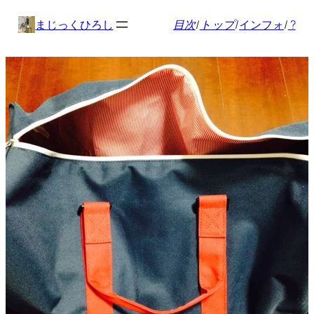
内
まじっくひろし
目次
/
トップ
/
インフォ
/
?
容
を
ス
キ
ッ
プ