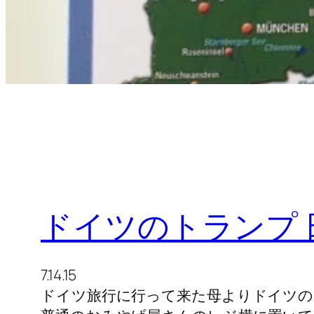
ドイツのトランプ
7.14.15
ドイツ旅行に行って来た母よりドイツの