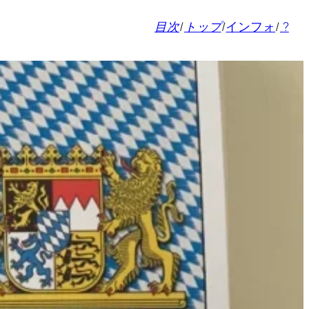
目次
/
トップ
/
インフォ
/
?