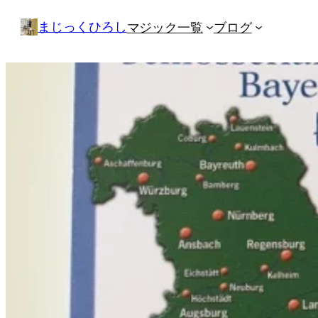
内
まじっくひろし
マジック一覧
ブログ
容
を
ス
キ
ッ
プ