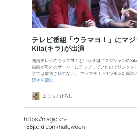
https://magic.xn-
-68jtc1d.com/halloween