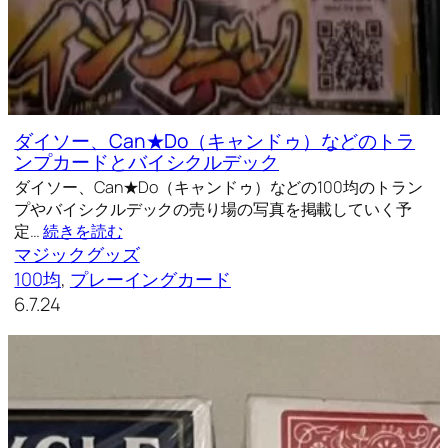
ダイソー、Can★Do（キャンドゥ）などのトラ
ンプカードとバイシクルデック
ダイソー、Can★Do（キャンドゥ）などの100均のトラン
プやバイシクルデックの売り場の写真を掲載していく予
定…
続きを読む
マジックグッズ
100均
, 
プレーイングカード
6.7.24