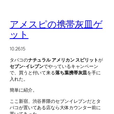
アメスピの携帯灰皿ゲ
ット
10.26.15
タバコの
ナチュラル アメリカン スピリット
が
セブン-イレブン
でやっているキャンペーン
で、買うと付いて来る
落ち葉携帯灰皿
を手に
入れた。
簡単に紹介。
ここ新宿、渋谷界隈のセブンイレブンだとタ
バコが置いてある店なら大体カウンター前に
置いてあった。