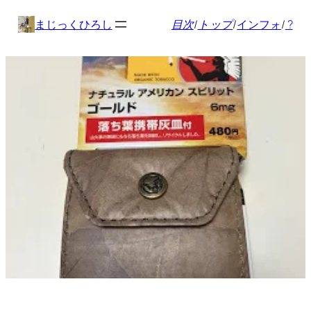
内
まじっくひろし
目次
/
トップ
/
インフォ
/
?
容
を
ス
キ
ッ
プ