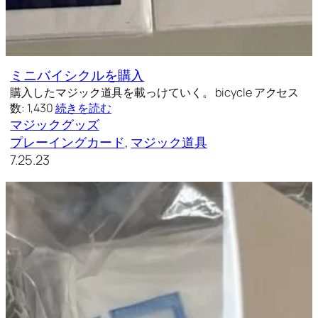
ミニバイシクルを購入
購入したマジック道具を載っけていく。 bicycle アクセス
数: 1,430
続きを読む
マジックグッズ
プレーイングカード
, 
マジック道具
7.25.23