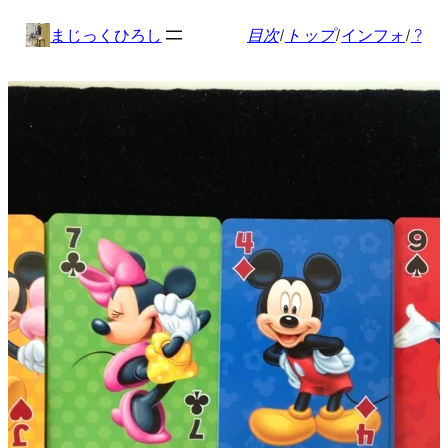
内
まじっくひろし
目次
/
トップ
/
インフォ
/
?
容
を
ス
キ
ッ
プ