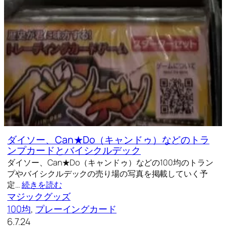
ダイソー、Can★Do（キャンドゥ）などのトラ
ンプカードとバイシクルデック
ダイソー、Can★Do（キャンドゥ）などの100均のトラン
プやバイシクルデックの売り場の写真を掲載していく予
定…
続きを読む
マジックグッズ
100均
, 
プレーイングカード
6.7.24